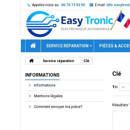
Appelez-nous au :
06 70 73 93 05
E-mail:
info.easytro
SERVICE RÉPARATION
PIÈCES & ACCE
Service réparation
Clé
Clé
INFORMATIONS
Informations
Tri
--
Mentions légales
Résultats 1
Comment envoyer ma pièce?