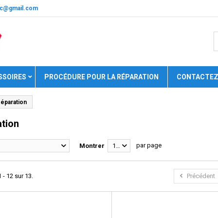
nic@gmail.com
SSOIRES
PROCÉDURE POUR LA RÉPARATION
CONTACTEZ
éparation
tion
par page
Montrer
12
 - 12 sur 13.
Précédent