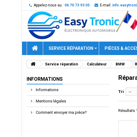
Appelez-nous au :
06 70 73 93 05
E-mail:
info.easytro
SERVICE RÉPARATION
PIÈCES & ACCE
Service réparation
Calculateur
BMW
R
Répara
INFORMATIONS
Informations
Tri
--
Mentions légales
Résultats 1
Comment envoyer ma pièce?