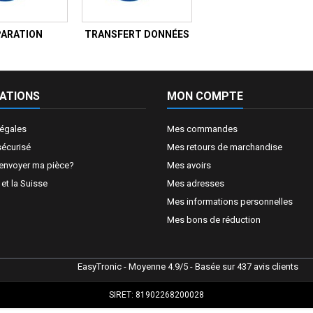
PARATION
TRANSFERT DONNÉES
ATIONS
MON COMPTE
légales
Mes commandes
sécurisé
Mes retours de marchandise
nvoyer ma pièce?
Mes avoirs
t la Suisse
Mes adresses
Mes informations personnelles
Mes bons de réduction
EasyTronic
- Moyenne
4.9
/
5
- Basée sur
437
avis clients
SIRET: 81902268200028