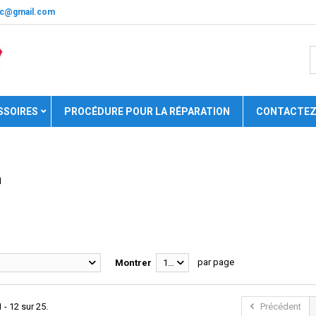
nic@gmail.com
SSOIRES
PROCÉDURE POUR LA RÉPARATION
CONTACTEZ
n
par page
Montrer
12
 - 12 sur 25.
Précédent