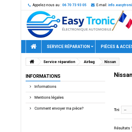
Appelez-nous au :
06 70 73 93 05
E-mail:
info.easytro
SERVICE RÉPARATION
PIÈCES & ACCE
Service réparation
Airbag
Nissan
Nissa
INFORMATIONS
Informations
Mentions légales
Comment envoyer ma pièce?
Tri
--
Résultats 1