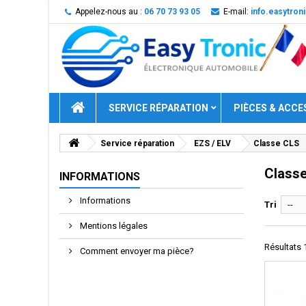
Appelez-nous au :
06 70 73 93 05
E-mail:
info.easytro
SERVICE RÉPARATION
PIÈCES & ACCE
Service réparation
EZS / ELV
Classe CLS
Class
INFORMATIONS
Informations
Tri
--
Mentions légales
Résultats 1
Comment envoyer ma pièce?