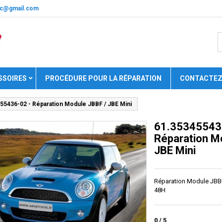
nic@gmail.com
SSOIRES
PROCÉDURE POUR LA RÉPARATION
CONTACTEZ
55436-02 - Réparation Module JBBF / JBE Mini
61.35345543
Réparation M
JBE Mini
Réparation Module JBBF
48H
0
/
5