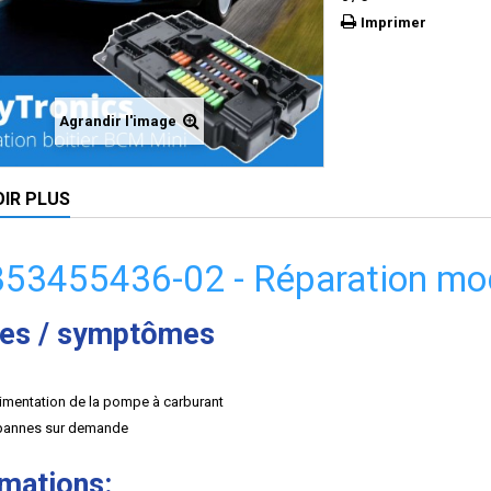
Imprimer
Agrandir l'image
OIR PLUS
353455436-02 - Réparation mo
es / symptômes
limentation de la pompe à carburant
pannes sur demande
rmations: