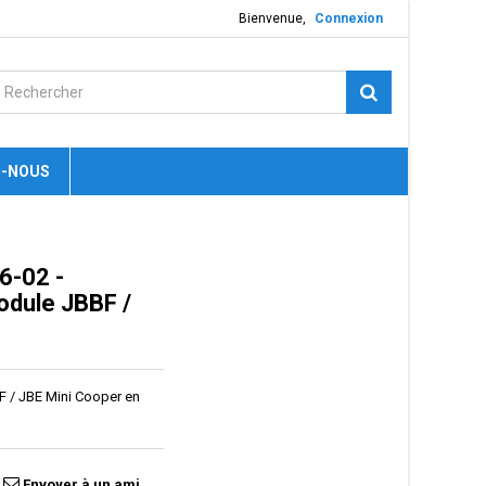
Bienvenue,
Connexion
-NOUS
6-02 -
odule JBBF /
 / JBE Mini Cooper en
Envoyer à un ami