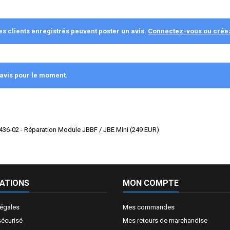
es clients enregistrés peuvent poster un avis.
Connectez-vous ou crée
avis pour le moment.
36-02 - Réparation Module JBBF / JBE Mini
(
249
EUR
)
ATIONS
MON COMPTE
légales
Mes commandes
sécurisé
Mes retours de marchandise