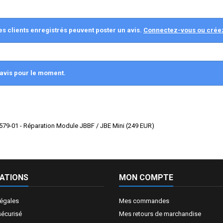
es clients enregistrés peuvent poster un avis.
Connectez-vous ou crée
avis pour le moment.
79-01 - Réparation Module JBBF / JBE Mini
(
249
EUR
)
ATIONS
MON COMPTE
légales
Mes commandes
sécurisé
Mes retours de marchandise