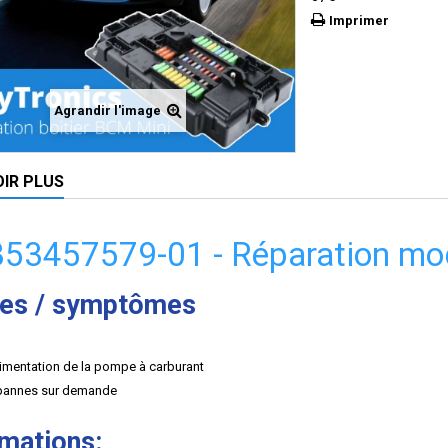
Imprimer
Agrandir l'image
OIR PLUS
353457579-01 - Réparation mo
es / symptômes
limentation de la pompe à carburant
pannes sur demande
rmations: