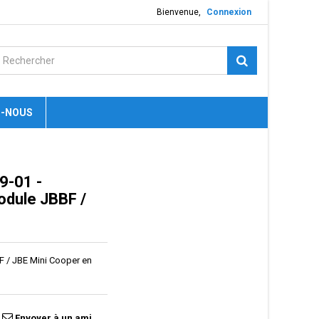
Bienvenue,
Connexion
-NOUS
9-01 -
odule JBBF /
 / JBE Mini Cooper en
Envoyer à un ami