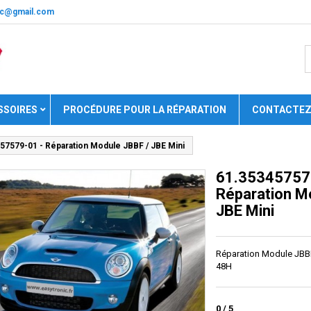
nic@gmail.com
SSOIRES
PROCÉDURE POUR LA RÉPARATION
CONTACTEZ
57579-01 - Réparation Module JBBF / JBE Mini
61.35345757
Réparation M
JBE Mini
Réparation Module JBBF
48H
0
/
5