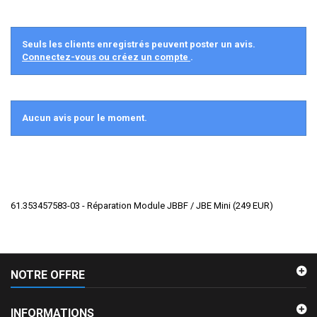
Seuls les clients enregistrés peuvent poster un avis.
Connectez-vous ou créez un compte
.
Aucun avis pour le moment.
61.353457583-03 - Réparation Module JBBF / JBE Mini
(
249
EUR
)
NOTRE OFFRE
INFORMATIONS