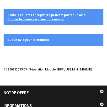
Seuls les clients enregistrés peuvent poster un avis.
Connectez-vous ou créez un compte
.
Aucun avis pour le moment.
61.359812535-03 - Réparation Module JBBF / JBE Mini
(
249
EUR
)
NOTRE OFFRE
INFORMATIONS