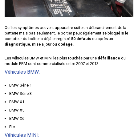
Oui les symptômes peuvent apparaitre suite un débranchement de la
batterie mais pas seulement, le boitier peux également se bloqué si le
compteur du boîtier a déjà enregistré
50 défauts
ou après un
diagnostique
, mise a jour ou
codage
.
Les véhicules
BMW
et
MINI
les plus touchés par une
défaillance
du
module FRM sont commercialisés entre 2007 et 2013.
Véhicules BMW:
BMW Série 1
BMW Série 3
BMW X1
BMW X5
BMW X6
Etc...
Véhicules MINI: