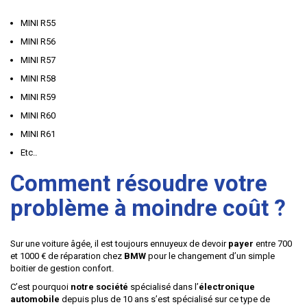
MINI R55
MINI R56
MINI R57
MINI R58
MINI R59
MINI R60
MINI R61
Etc..
Comment résoudre votre
problème à moindre coût ?
Sur une voiture âgée, il est toujours ennuyeux de devoir
payer
entre 700
et 1000 € de réparation chez
BMW
pour le changement d’un simple
boitier de gestion confort.
C’est pourquoi
notre société
spécialisé dans l’
électronique
automobile
depuis plus de 10 ans s’est spécialisé sur ce type de