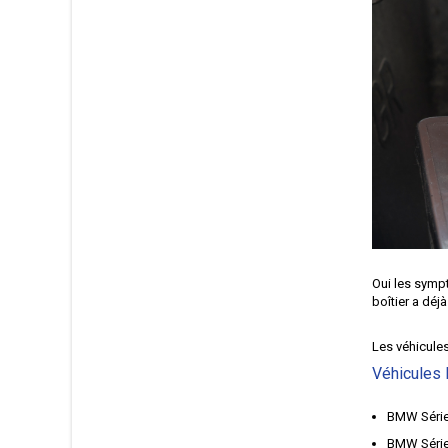
Oui les symp
boîtier a déj
Les véhicule
Véhicules
BMW Série
BMW Série