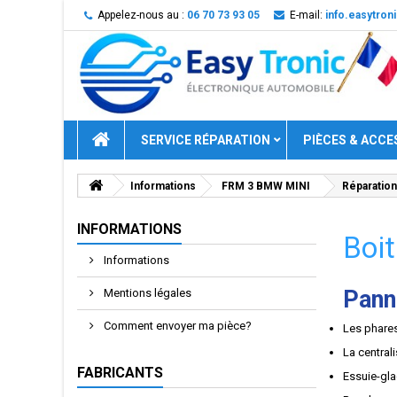
Appelez-nous au :
06 70 73 93 05
E-mail:
info.easytro
SERVICE RÉPARATION
PIÈCES & ACCE
Informations
FRM 3 BMW MINI
Réparation
INFORMATIONS
Boi
Informations
Pann
Mentions légales
Comment envoyer ma pièce?
Les phares
La central
FABRICANTS
Essuie-gla