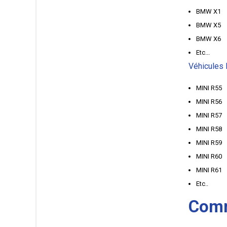
BMW X1
BMW X5
BMW X6
Etc...
Véhicules 
MINI R55
MINI R56
MINI R57
MINI R58
MINI R59
MINI R60
MINI R61
Etc..
Comm