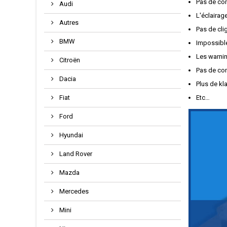
Pas de com
Audi
L'éclairag
Autres
Pas de cli
BMW
Impossible
Les warnin
Citroën
Pas de c
Dacia
Plus de kl
Fiat
Etc…
Ford
Hyundai
Land Rover
Mazda
Mercedes
Mini