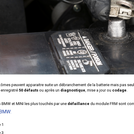
tômes peuvent apparaitre suite un débranchement de la batterie mais pas seul
à enregistré
50 défauts
ou après un
diagnostique
, mise a jour ou
codage
.
s
BMW
et
MINI
les plus touchés par une
défaillance
du module FRM sont comme
 BMW:
 1
 3