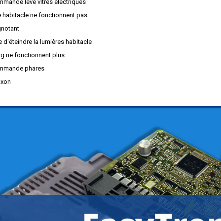
mande lève vitres électriques
e habitacle ne fonctionnent pas
gnotant
 d'éteindre la lumières habitacle
g ne fonctionnent plus
ommande phares
axon