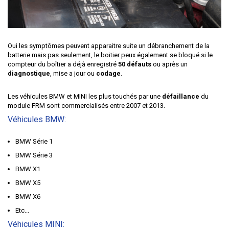
Oui les symptômes peuvent apparaitre suite un débranchement de la
batterie mais pas seulement, le boitier peux également se bloqué si le
compteur du boîtier a déjà enregistré
50 défauts
ou après un
diagnostique
, mise a jour ou
codage
.
Les véhicules
BMW
et
MINI
les plus touchés par une
défaillance
du
module FRM sont commercialisés entre 2007 et 2013.
Véhicules BMW:
BMW Série 1
BMW Série 3
BMW X1
BMW X5
BMW X6
Etc...
Véhicules MINI: