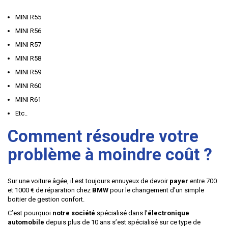
MINI R55
MINI R56
MINI R57
MINI R58
MINI R59
MINI R60
MINI R61
Etc..
Comment résoudre votre
problème à moindre coût ?
Sur une voiture âgée, il est toujours ennuyeux de devoir
payer
entre 700
et 1000 € de réparation chez
BMW
pour le changement d’un simple
boitier de gestion confort.
C’est pourquoi
notre société
spécialisé dans l’
électronique
automobile
depuis plus de 10 ans s’est spécialisé sur ce type de