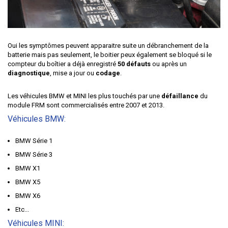
Oui les symptômes peuvent apparaitre suite un débranchement de la
batterie mais pas seulement, le boitier peux également se bloqué si le
compteur du boîtier a déjà enregistré
50 défauts
ou après un
diagnostique
, mise a jour ou
codage
.
Les véhicules
BMW
et
MINI
les plus touchés par une
défaillance
du
module FRM sont commercialisés entre 2007 et 2013.
Véhicules BMW:
BMW Série 1
BMW Série 3
BMW X1
BMW X5
BMW X6
Etc...
Véhicules MINI: