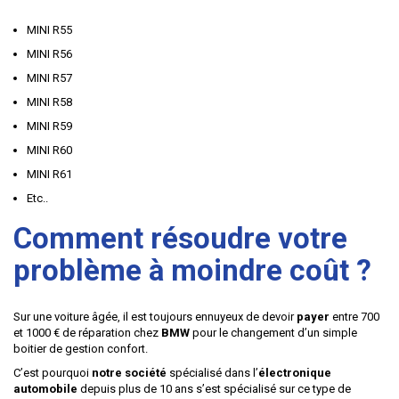
MINI R55
MINI R56
MINI R57
MINI R58
MINI R59
MINI R60
MINI R61
Etc..
Comment résoudre votre
problème à moindre coût ?
Sur une voiture âgée, il est toujours ennuyeux de devoir
payer
entre 700
et 1000 € de réparation chez
BMW
pour le changement d’un simple
boitier de gestion confort.
C’est pourquoi
notre société
spécialisé dans l’
électronique
automobile
depuis plus de 10 ans s’est spécialisé sur ce type de