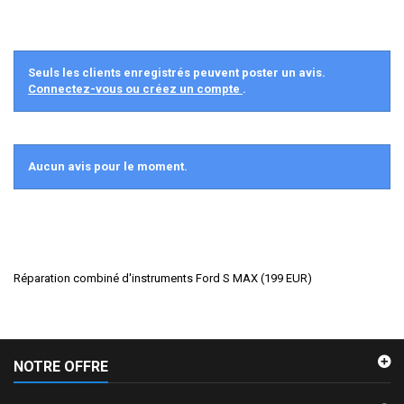
Seuls les clients enregistrés peuvent poster un avis.
Connectez-vous ou créez un compte
.
Aucun avis pour le moment.
Réparation combiné d'instruments Ford S MAX
(
199
EUR
)
NOTRE OFFRE