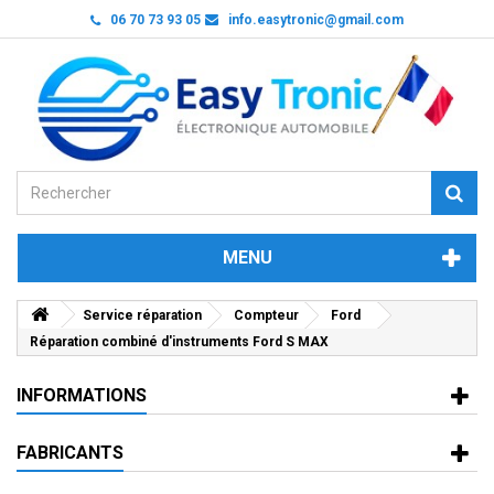
06 70 73 93 05
info.easytronic@gmail.com
MENU
Service réparation
Compteur
Ford
Réparation combiné d'instruments Ford S MAX
INFORMATIONS
FABRICANTS