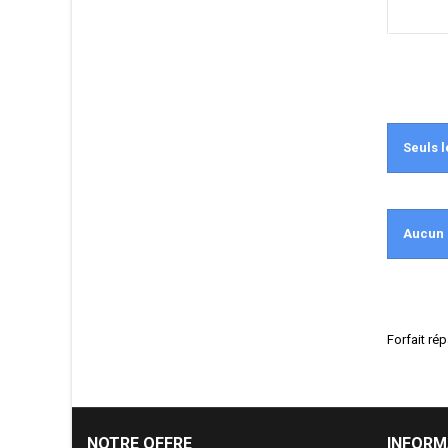
Seuls l
Aucun 
Forfait ré
NOTRE OFFRE
INFORM