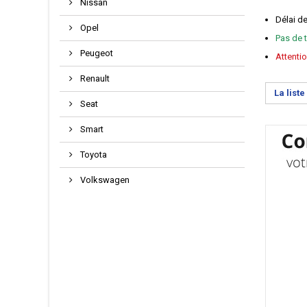
Nissan
Délai d
Opel
Pas de t
Peugeot
Attentio
Renault
La list
Seat
Smart
Toyota
Volkswagen