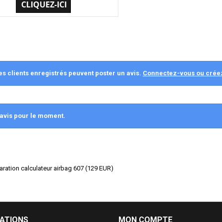
es clients enregistrés peuvent poster un avis.
Connectez-vous ou crée
avis pour le moment.
paration calculateur airbag 607
(
129
EUR
)
ATIONS
MON COMPTE