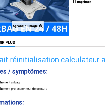
Imprimer
Agrandir l'image
OIR PLUS
ait réinitialisation calculateu
es / symptômes:
hement airbag
hement prétensionneur de ceinture
rmations: