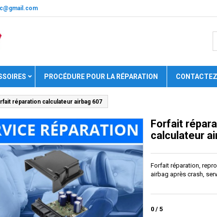
nic@gmail.com
SSOIRES
PROCÉDURE POUR LA RÉPARATION
CONTACTEZ
rfait réparation calculateur airbag 607
Forfait répara
calculateur a
Forfait réparation, rep
airbag après crash, ser
0
/
5