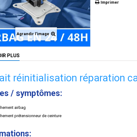
Imprimer
Agrandir l'image
OIR PLUS
ait réinitialisation réparation 
es / symptômes:
hement airbag
hement prétensionneur de ceinture
rmations: