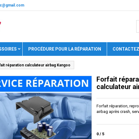
nic@gmail.com
SSOIRES
PROCÉDURE POUR LA RÉPARATION
CONTACTEZ
fait réparation calculateur airbag Kangoo
Forfait répara
calculateur a
Forfait réparation, rep
airbag après crash, ser
0
/
5