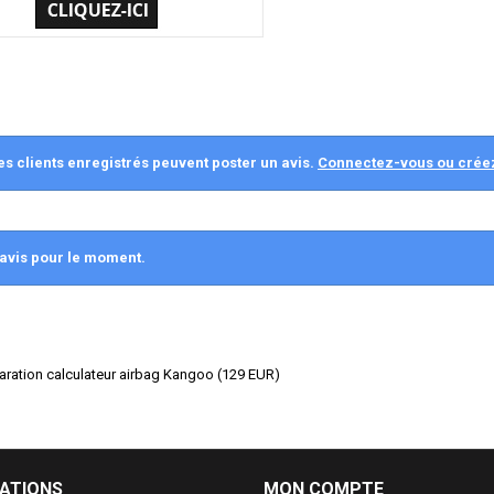
es clients enregistrés peuvent poster un avis.
Connectez-vous ou crée
avis pour le moment.
paration calculateur airbag Kangoo
(
129
EUR
)
ATIONS
MON COMPTE