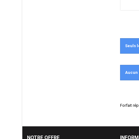
Seuls l
Aucun 
Forfait ré
NOTRE OFFRE
INFORM