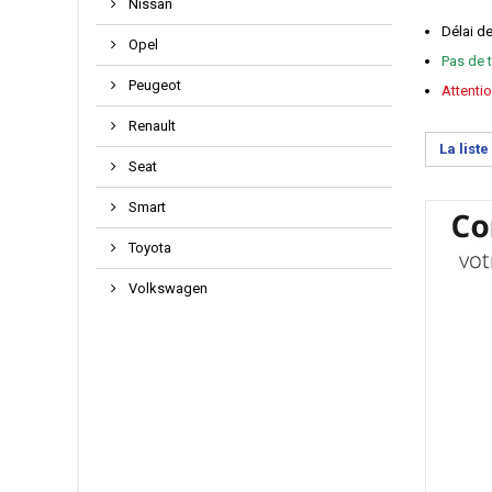
Nissan
Délai d
Opel
Pas de t
Peugeot
Attentio
Renault
La list
Seat
Smart
Toyota
Volkswagen