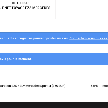
RÉFÉRENCE:
AIT NETTOYAGE EZS MERCEDES
es clients enregistrés peuvent poster un avis.
Connectez-vous ou crée
avis pour le moment.
aration EZS / ELV Mercedes Sprinter
(
350
EUR
)
5.0
/
5
-
1
not