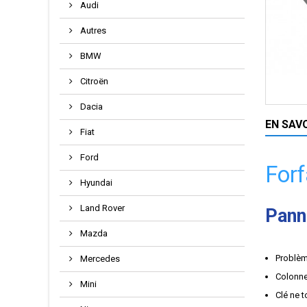
Audi
Autres
BMW
Citroën
Dacia
EN SAV
Fiat
Ford
Forf
Hyundai
Land Rover
Pann
Mazda
Problè
Mercedes
Colonne
Mini
Clé ne 