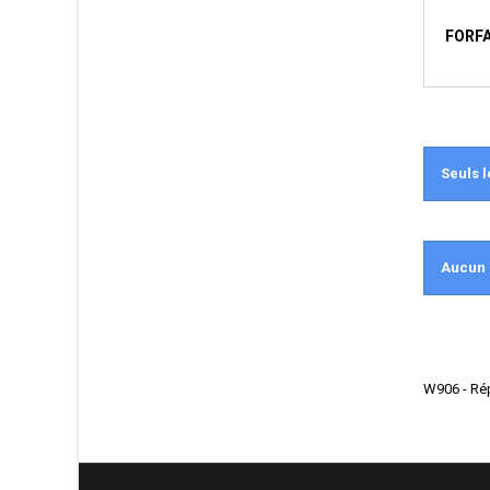
FORF
Seuls l
Aucun 
W906 - Rép