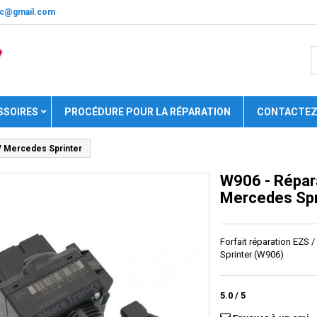
nic@gmail.com
SSOIRES
PROCÉDURE POUR LA RÉPARATION
CONTACTEZ
V Mercedes Sprinter
W906 - Répara
Mercedes Spr
Forfait réparation EZS 
Sprinter (W906)
5.0
/
5