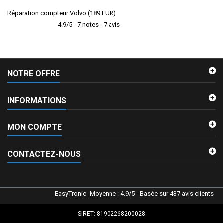
Réparation compteur Volvo
(
189
EUR
)
4.9
/
5
-
7
notes -
7
avis
NOTRE OFFRE
INFORMATIONS
MON COMPTE
CONTACTEZ-NOUS
EasyTronic
-
Moyenne :
4.9
/
5
- Basée sur
437
avis clients
SIRET: 81902268200028