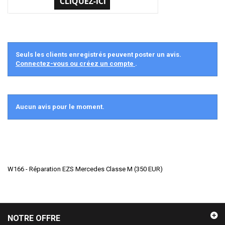
Seuls les clients enregistrés peuvent poster un avis.
Connectez-vous ou créez un compte
.
Aucun avis pour le moment.
W166 - Réparation EZS Mercedes Classe M
(
350
EUR
)
NOTRE OFFRE