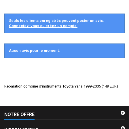
Seuls les clients enregistrés peuvent poster un avis.
Connectez-vous ou créez un compte
.
Aucun avis pour le moment.
Réparation combiné d'instruments Toyota Yaris 1999-2005
(
149
EUR
)
NOTRE OFFRE