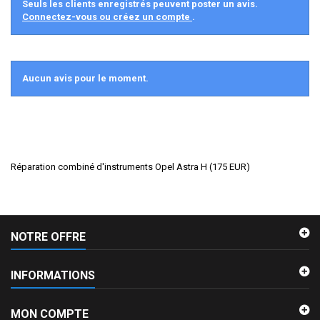
Seuls les clients enregistrés peuvent poster un avis.
Connectez-vous ou créez un compte
.
Aucun avis pour le moment.
Réparation combiné d'instruments Opel Astra H
(
175
EUR
)
NOTRE OFFRE
INFORMATIONS
MON COMPTE