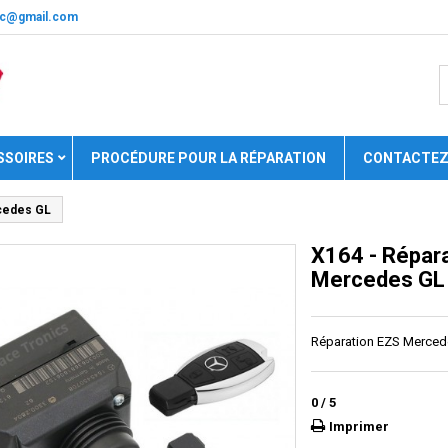
nic@gmail.com
SSOIRES
PROCÉDURE POUR LA RÉPARATION
CONTACTEZ
cedes GL
X164 - Répar
Mercedes GL
Réparation EZS Merced
0
/
5
Imprimer