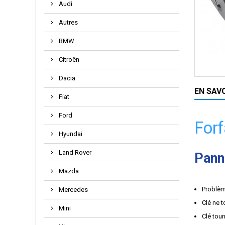
Audi
Autres
BMW
Citroën
Dacia
EN SAV
Fiat
Ford
For
Hyundai
Land Rover
Pann
Mazda
Problè
Mercedes
Clé ne 
Mini
Clé tou