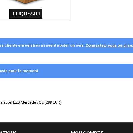
es clients enregistrés peuvent poster un avis.
Connectez-vous ou crée
avis pour le moment.
paration EZS Mercedes GL
(
299
EUR
)