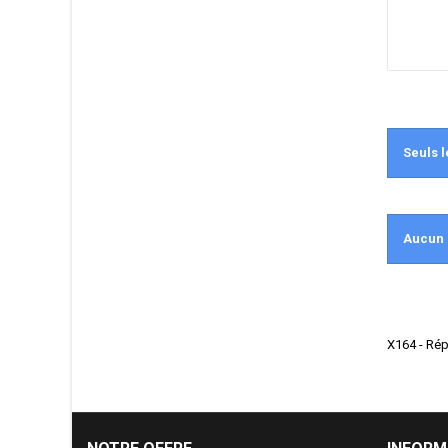
Seuls l
Aucun 
X164 - Ré