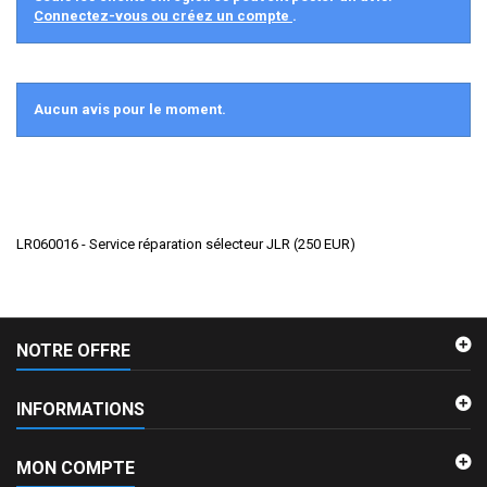
Connectez-vous ou créez un compte
.
Aucun avis pour le moment.
LR060016 - Service réparation sélecteur JLR
(
250
EUR
)
NOTRE OFFRE
INFORMATIONS
MON COMPTE